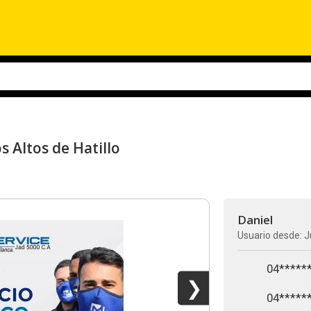
s Altos de Hatillo
Daniel
Usuario desde: J
04*****
❯
04*****