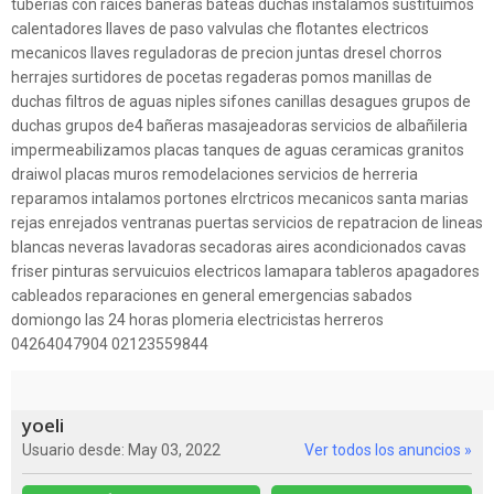
tuberias con raices bañeras bateas duchas instalamos sustituimos
calentadores llaves de paso valvulas che flotantes electricos
mecanicos llaves reguladoras de precion juntas dresel chorros
herrajes surtidores de pocetas regaderas pomos manillas de
duchas filtros de aguas niples sifones canillas desagues grupos de
duchas grupos de4 bañeras masajeadoras servicios de albañileria
impermeabilizamos placas tanques de aguas ceramicas granitos
draiwol placas muros remodelaciones servicios de herreria
reparamos intalamos portones elrctricos mecanicos santa marias
rejas enrejados ventranas puertas servicios de repatracion de lineas
blancas neveras lavadoras secadoras aires acondicionados cavas
friser pinturas servuicuios electricos lamapara tableros apagadores
cableados reparaciones en general emergencias sabados
domiongo las 24 horas plomeria electricistas herreros
04264047904 02123559844
yoeli
Usuario desde: May 03, 2022
Ver todos los anuncios »