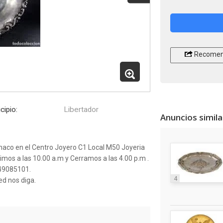
Recomen
cipio:
Libertador
Anuncios simil
aco en el Centro Joyero C1 Local M50 Joyeria
rimos a las 10.00 a.m y Cerramos a las 4.00 p.m .
149085101.
4
d nos diga.