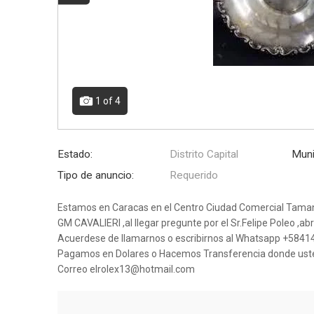
1
of 4
Estado:
Distrito Capital
Muni
Tipo de anuncio:
Requerido
Estamos en Caracas en el Centro Ciudad Comercial Taman
GM CAVALIERI ,al llegar pregunte por el Sr.Felipe Poleo ,ab
Acuerdese de llamarnos o escribirnos al Whatsapp +584
Pagamos en Dolares o Hacemos Transferencia donde uste
Correo elrolex13@hotmail.com