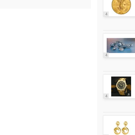
4
4
4