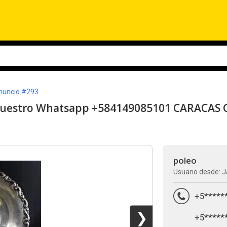
uncio #293
a nuestro Whatsapp +584149085101 CARACAS 
poleo
Usuario desde: J
+5*****
❯
+5*****