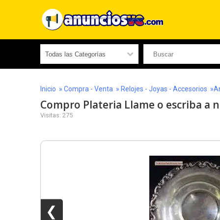
Inicio
»
Compra - Venta
»
Relojes - Joyas - Accesorios
»An
Compro Plateria Llame o escriba 
Visitas: 275
❮