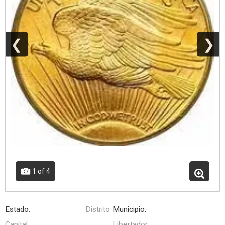
❮
❯
1
of 4
Estado:
Distrito
Municipio:
Capital
Libertador