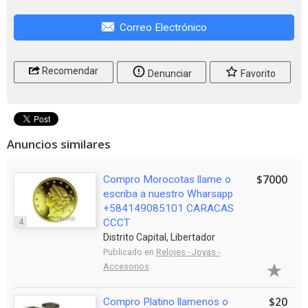
Correo Electrónico
Recomendar
Denunciar
Favorito
Anuncios similares
$7000
Compro Morocotas llame o
escriba a nuestro Wharsapp
+584149085101 CARACAS
4
CCCT
Distrito Capital, Libertador
Publicado en
Relojes - Joyas -
Accesorios
$20
Compro Platino llamenos o