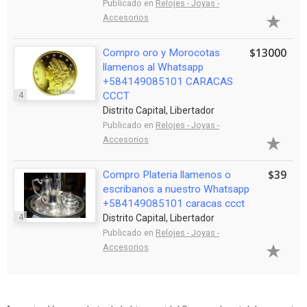
Publicado en
Relojes - Joyas -
Accesorios
$13000
Compro oro y Morocotas
llamenos al Whatsapp
+584149085101 CARACAS
4
CCCT
Distrito Capital, Libertador
Publicado en
Relojes - Joyas -
Accesorios
$39
Compro Plateria llamenos o
escribanos a nuestro Whatsapp
+584149085101 caracas ccct
4
Distrito Capital, Libertador
Publicado en
Relojes - Joyas -
Accesorios