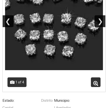
❮
❯
1
of 4
Estado:
Distrito
Municipio:
Capital
Libertador