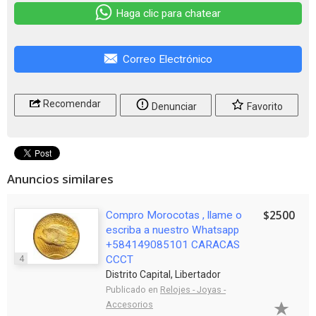
Haga clic para chatear
Correo Electrónico
Recomendar
Denunciar
Favorito
Anuncios similares
$2500
Compro Morocotas , llame o
escriba a nuestro Whatsapp
+584149085101 CARACAS
4
CCCT
Distrito Capital, Libertador
Publicado en
Relojes - Joyas -
Accesorios