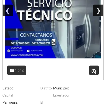
❮
❯
1
of 2
Estado:
Distrito
Municipio:
Capital
Libertador
Parroquia:
El