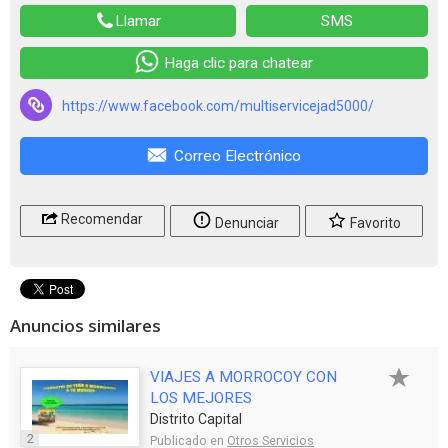
Llamar
SMS
Haga clic para chatear
https://www.facebook.com/multiservicejad5000/
Correo Electrónico
Recomendar
Denunciar
Favorito
Anuncios similares
VIAJES A MORROCOY CON
LOS MEJORES
Distrito Capital
2
Publicado en
Otros Servicios