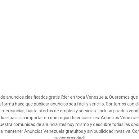
l de anuncios clasificados gratis líder en toda Venezuela. Queremos qu
taforma hace que publicar anuncios sea fácil y sencillo. Contamos con d
 mercancías, hasta ofertas de empleo y servicios. ¡Incluso puedes ven
o el país, sin importar en qué región te encuentres. Anuncios Venezuel
 a nuestra comunidad de anunciantes hoy mismo y descubre todas las op
ra mantener Anuncios Venezuela gratuitos y sin publicidad invasiva. Co
tu generosidad!