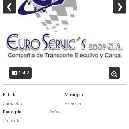
❮
❯
1
of 2
Estado:
Municipio:
Carabobo
Valencia
Parroquia:
Rafael
Urdaneta