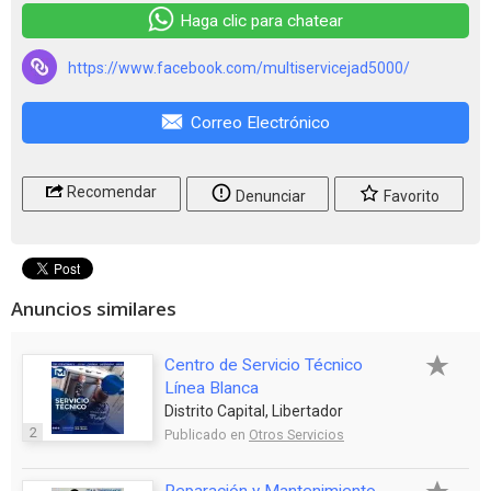
Haga clic para chatear
https://www.facebook.com/multiservicejad5000/
Correo Electrónico
Recomendar
Denunciar
Favorito
Anuncios similares
Centro de Servicio Técnico
Línea Blanca
Distrito Capital, Libertador
2
Publicado en
Otros Servicios