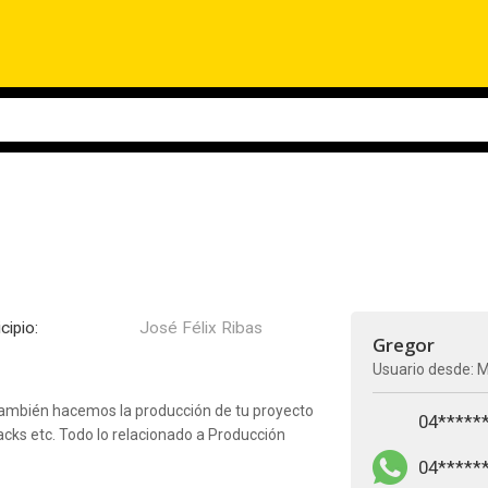
cipio:
José Félix Ribas
Gregor
Usuario desde: 
. También hacemos la producción de tu proyecto
04*****
cks etc. Todo lo relacionado a Producción
04*****