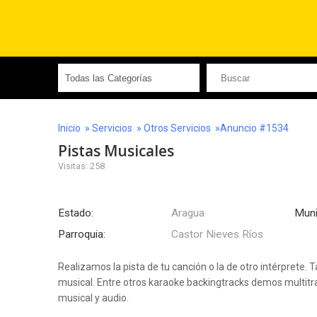
Inicio
»
Servicios
»
Otros Servicios
»Anuncio #1534
Pistas Musicales
Visitas: 258
Estado:
Aragua
Muni
Parroquia:
Castor Nieves Ríos
Realizamos la pista de tu canción o la de otro intérprete
musical. Entre otros karaoke backingtracks demos multitra
musical y audio.