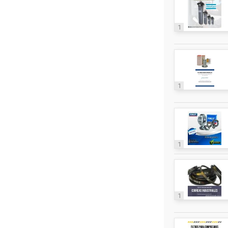
1
1
1
1