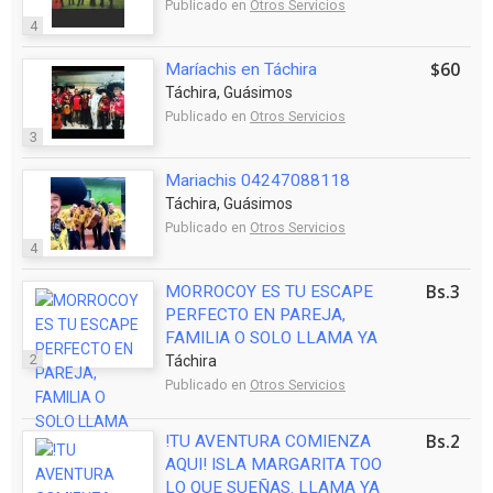
Publicado en
Otros Servicios
4
$60
Maríachis en Táchira
Táchira, Guásimos
Publicado en
Otros Servicios
3
Mariachis 04247088118
Táchira, Guásimos
Publicado en
Otros Servicios
4
Bs.3
MORROCOY ES TU ESCAPE
PERFECTO EN PAREJA,
FAMILIA O SOLO LLAMA YA
2
Táchira
Publicado en
Otros Servicios
Bs.2
!TU AVENTURA COMIENZA
AQUI! ISLA MARGARITA TOO
LO QUE SUEÑAS. LLAMA YA