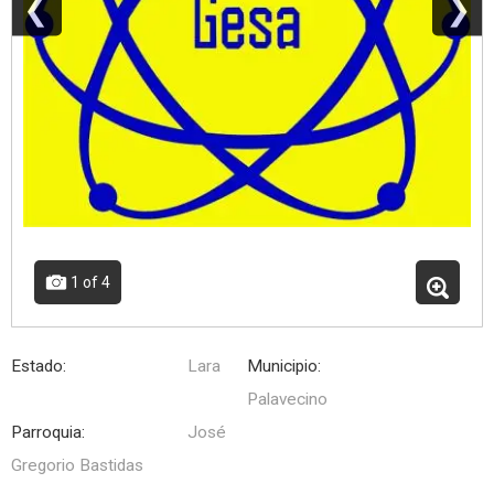
❮
❯
1
of 4
Estado:
Lara
Municipio:
Palavecino
Parroquia:
José
Gregorio Bastidas