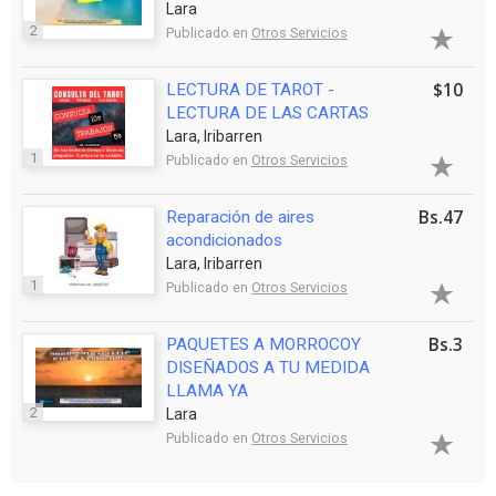
Lara
2
Publicado en
Otros Servicios
$10
LECTURA DE TAROT -
LECTURA DE LAS CARTAS
Lara, Iribarren
1
Publicado en
Otros Servicios
Bs.47
Reparación de aires
acondicionados
Lara, Iribarren
1
Publicado en
Otros Servicios
Bs.3
PAQUETES A MORROCOY
DISEÑADOS A TU MEDIDA
LLAMA YA
2
Lara
Publicado en
Otros Servicios