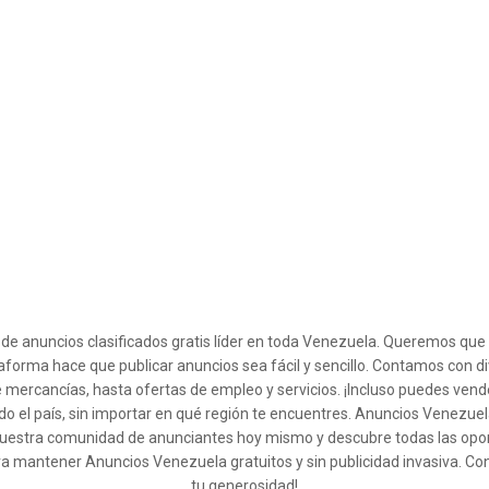
l de anuncios clasificados gratis líder en toda Venezuela. Queremos qu
taforma hace que publicar anuncios sea fácil y sencillo. Contamos con d
 mercancías, hasta ofertas de empleo y servicios. ¡Incluso puedes ven
o el país, sin importar en qué región te encuentres. Anuncios Venezuel
 a nuestra comunidad de anunciantes hoy mismo y descubre todas las op
ra mantener Anuncios Venezuela gratuitos y sin publicidad invasiva. Co
tu generosidad!