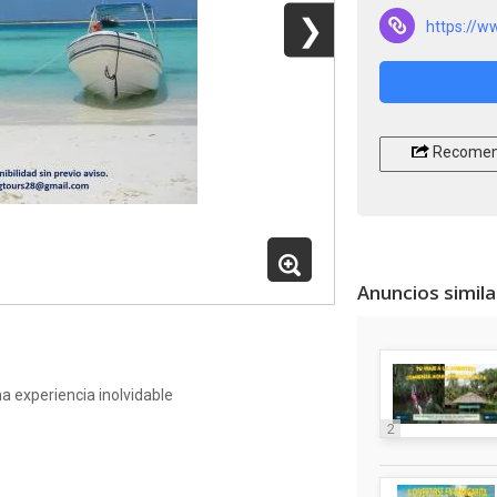
❯
https://w
Recomen
Anuncios simil
 experiencia inolvidable
2