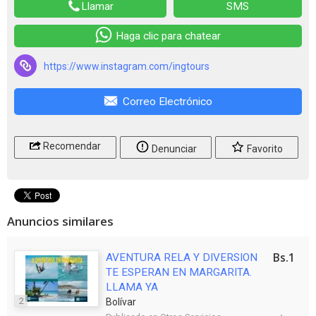
Llamar
SMS
Haga clic para chatear
https://www.instagram.com/ingtours
Correo Electrónico
Recomendar
Denunciar
Favorito
Anuncios similares
Bs.1
AVENTURA RELA Y DIVERSION
TE ESPERAN EN MARGARITA.
LLAMA YA
2
Bolívar