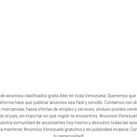
l de anuncios clasificados gratis líder en toda Venezuela. Queremos qu
taforma hace que publicar anuncios sea fácil y sencillo. Contamos con d
 mercancías, hasta ofertas de empleo y servicios. ¡Incluso puedes ven
o el país, sin importar en qué región te encuentres. Anuncios Venezuel
 a nuestra comunidad de anunciantes hoy mismo y descubre todas las op
ra mantener Anuncios Venezuela gratuitos y sin publicidad invasiva. Co
tu generosidad!