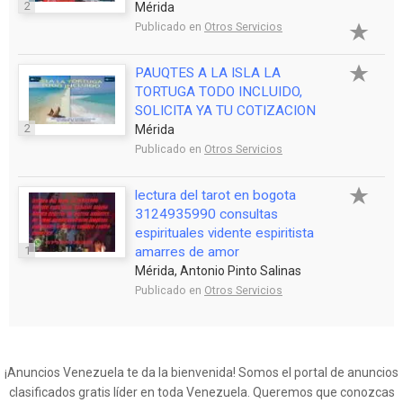
2
Mérida
Publicado en
Otros Servicios
PAUQTES A LA ISLA LA
TORTUGA TODO INCLUIDO,
SOLICITA YA TU COTIZACION
2
Mérida
Publicado en
Otros Servicios
lectura del tarot en bogota
3124935990 consultas
espirituales vidente espiritista
1
amarres de amor
Mérida, Antonio Pinto Salinas
Publicado en
Otros Servicios
¡Anuncios Venezuela te da la bienvenida! Somos el portal de anuncios
clasificados gratis líder en toda Venezuela. Queremos que conozcas