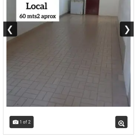
❮
❯
1
of 2