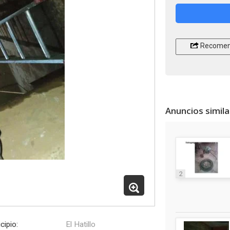
Recomen
Anuncios simil
2
cipio:
El Hatillo