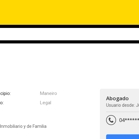
cipio:
Maneiro
Abogado
o:
Legal
Usuario desde: J
04*****
Inmobiliario y de Familia