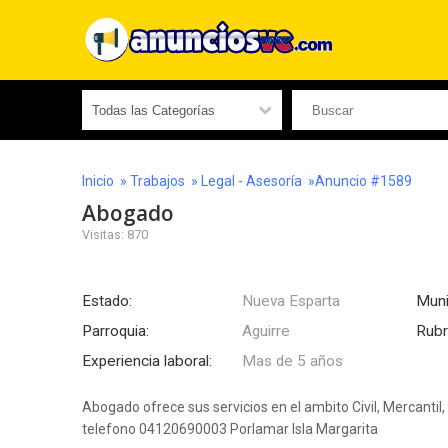
Inicio
»
Trabajos
»
Legal - Asesoría
»Anuncio #1589
Abogado
Visitas: 870
Estado:
Nueva Esparta
Muni
Parroquia:
Aguirre
Rubr
Experiencia laboral:
Mas de 5 años
Abogado ofrece sus servicios en el ambito Civil, Mercantil, 
telefono 04120690003 Porlamar Isla Margarita