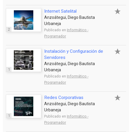
Internet Satelital
Anzoátegui, Diego Bautista
Urbaneja
2
Publicado en
Informático -
Programador
Instalación y Configuración de
Servidores
Anzoátegui, Diego Bautista
1
Urbaneja
Publicado en
Informático -
Programador
Redes Corporativas
Anzoátegui, Diego Bautista
Urbaneja
1
Publicado en
Informático -
Programador