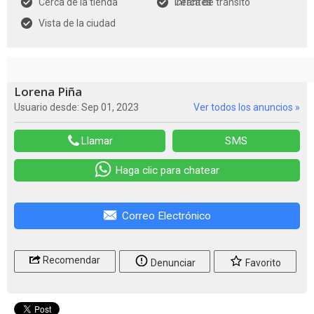
Cerca de la tienda
infantes
Cerca de tránsito
Vista de la ciudad
Lorena Piña
Usuario desde: Sep 01, 2023
Ver todos los anuncios »
Llamar
SMS
Haga clic para chatear
Correo Electrónico
Recomendar
Denunciar
Favorito