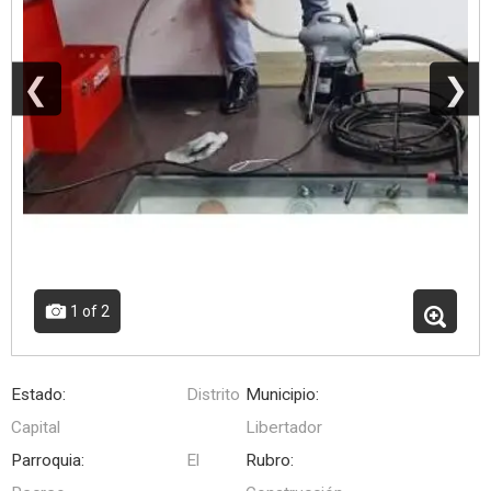
❮
❯
1
of 2
Estado:
Distrito
Municipio:
Capital
Libertador
Parroquia:
El
Rubro: