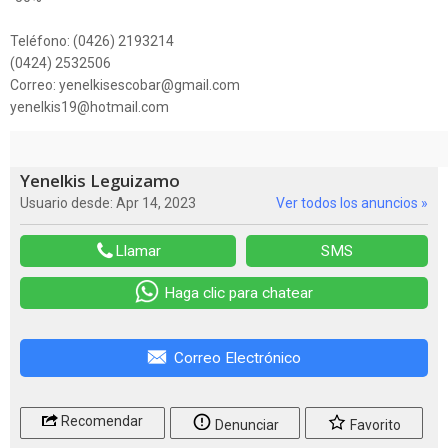
Teléfono: (0426) 2193214
(0424) 2532506
Correo: yenelkisescobar@gmail.com
yenelkis19@hotmail.com
Yenelkis Leguizamo
Usuario desde: Apr 14, 2023
Ver todos los anuncios »
Llamar
SMS
Haga clic para chatear
Correo Electrónico
Recomendar
Denunciar
Favorito