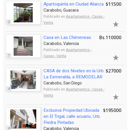
$11500
Apartoquinta en Ciudad Alianza
Carabobo, Guacara
Publicado en
Apartamentos - Casas -
3
Venta
Bs.110000
Casa en Las Chimeneas
Carabobo, Valencia
Publicado en
Apartamentos -
1
Casas - Venta
$27000
CASA de dos Niveles en la Urb.
La Esmeralda, a REMODELAR
Carabobo, San Diego
4
Publicado en
Apartamentos - Casas -
Venta
$195000
Exclusiva Propiedad Ubicada
en El Trigal, calle acuario, Urb.
Piedra Pintadas
4
Carabobo, Valencia