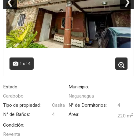
❮
❯
1
of 4
Estado:
Municipio:
Carabobo
Naguanagua
Tipo de propiedad:
Casita
N° de Dormitorios:
4
N° de Baños:
4
Área:
2
220 m
Condición:
Reventa