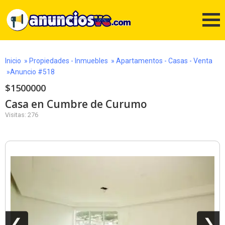
Inicio
»
Propiedades - Inmuebles
»
Apartamentos - Casas - Venta
»Anuncio #518
$1500000
Casa en Cumbre de Curumo
Visitas: 276
❮
❯