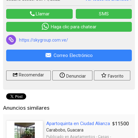
Llamar
SMS
Haga clic para chatear
https://skygroup.com.ve/
Correo Electrónico
Recomendar
Denunciar
Favorito
Anuncios similares
$11500
Apartoquinta en Ciudad Alianza
Carabobo, Guacara
Publicado en
Apartamentos - Casas -