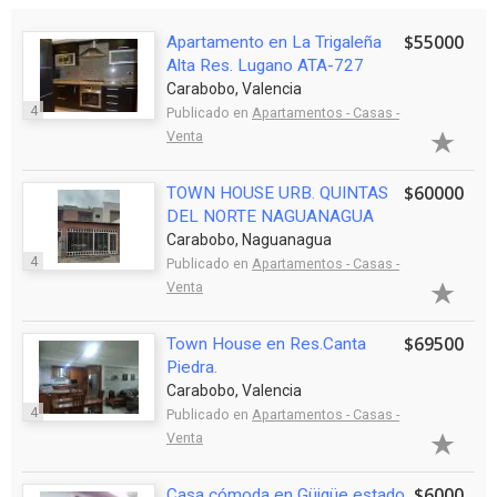
$55000
Apartamento en La Trigaleña
Alta Res. Lugano ATA-727
Carabobo, Valencia
4
Publicado en
Apartamentos - Casas -
Venta
$60000
TOWN HOUSE URB. QUINTAS
DEL NORTE NAGUANAGUA
Carabobo, Naguanagua
4
Publicado en
Apartamentos - Casas -
Venta
$69500
Town House en Res.Canta
Piedra.
Carabobo, Valencia
4
Publicado en
Apartamentos - Casas -
Venta
$6000
Casa cómoda en Güigüe estado