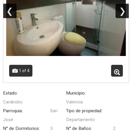
❮
❯
1
of 4
Estado:
Municipio:
Carabobo
Valencia
Parroquia:
San
Tipo de propiedad:
José
Departamento
N° de Dormitorios:
3
N° de Baños:
2