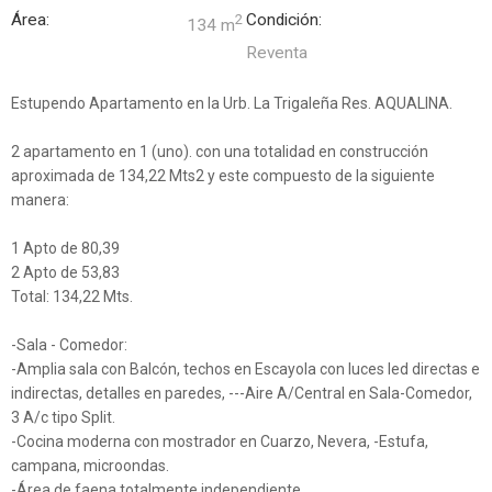
Área:
Condición:
2
134 m
Reventa
Estupendo Apartamento en la Urb. La Trigaleña Res. AQUALINA.
2 apartamento en 1 (uno). con una totalidad en construcción
aproximada de 134,22 Mts2 y este compuesto de la siguiente
manera:
1 Apto de 80,39
2 Apto de 53,83
Total: 134,22 Mts.
-Sala - Comedor:
-Amplia sala con Balcón, techos en Escayola con luces led directas e
indirectas, detalles en paredes, ---Aire A/Central en Sala-Comedor,
3 A/c tipo Split.
-Cocina moderna con mostrador en Cuarzo, Nevera, -Estufa,
campana, microondas.
-Área de faena totalmente independiente.