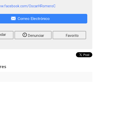
www.facebook.com/OscarHRomeroC
Correo Electrónico
dar
Denunciar
Favorito
ares