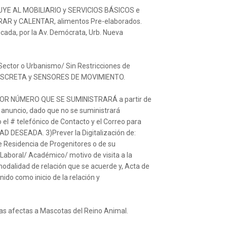
CLUYE AL MOBILIARIO y SERVICIOS BÁSICOS e
ERAR y CALENTAR, alimentos Pre-elaborados.
cada, por la Av. Demócrata, Urb. Nueva
ctor o Urbanismo/ Sin Restricciones de
 DISCRETA y SENSORES DE MOVIMIENTO.
 POR NÚMERO QUE SE SUMINISTRARÁ a partir de
 anuncio, dado que no se suministrará
 el # telefónico de Contacto y el Correo para
AD DESEADA. 3)Prever la Digitalización de:
 Residencia de Progenitores o de su
aboral/ Académico/ motivo de visita a la
 modalidad de relación que se acuerde y, Acta de
ido como inicio de la relación y
s afectas a Mascotas del Reino Animal.