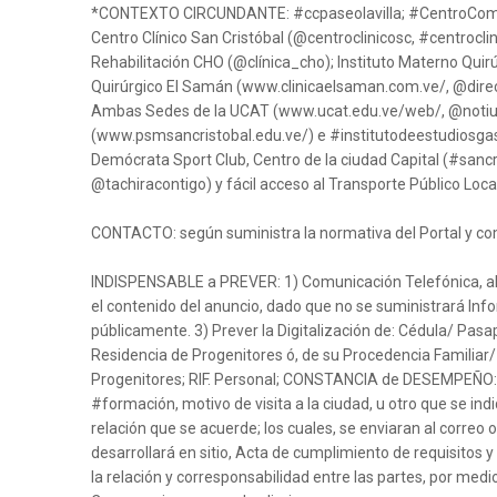
*CONTEXTO CIRCUNDANTE: #ccpaseolavilla; #CentroComer
Centro Clínico San Cristóbal (@centroclinicosc, #centrocli
Rehabilitación CHO (@clínica_cho); Instituto Materno Qui
Quirúrgico El Samán (www.clinicaelsaman.com.ve/, @dire
Ambas Sedes de la UCAT (www.ucat.edu.ve/web/, @notiuc
(www.psmsancristobal.edu.ve/) e #institutodeestudiosga
Demócrata Sport Club, Centro de la ciudad Capital (#sancri
@tachiracontigo) y fácil acceso al Transporte Público Local
CONTACTO: según suministra la normativa del Portal y co
INDISPENSABLE a PREVER: 1) Comunicación Telefónica, al
el contenido del anuncio, dado que no se suministrará Inf
públicamente. 3) Prever la Digitalización de: Cédula/ Pas
Residencia de Progenitores ó, de su Procedencia Familiar/
Progenitores; RIF. Personal; CONSTANCIA de DESEMPEÑO
#formación, motivo de visita a la ciudad, u otro que se in
relación que se acuerde; los cuales, se enviaran al correo
desarrollará en sitio, Acta de cumplimiento de requisitos 
la relación y corresponsabilidad entre las partes, por med