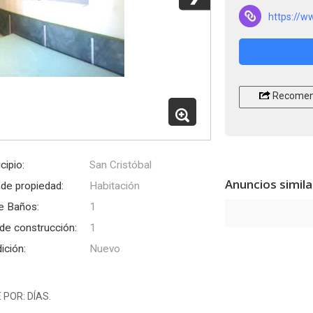
https://
Recomen
cipio:
San Cristóbal
Anuncios simil
 de propiedad:
Habitación
e Baños:
1
de construcción:
1
ición:
Nuevo
POR: DÍAS.