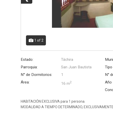
1
of 2
Estado:
Táchira
Muni
Parroquia:
San Juan Bautista
Tipo
N° de Dormitorios:
1
N° d
Área:
Año 
2
16 m
Cond
HABITACIÓN EXCLUSIVA para 1 persona.
MODALIDAD A TIEMPO DETERMINADO, EXCLUSIVAMENTE 