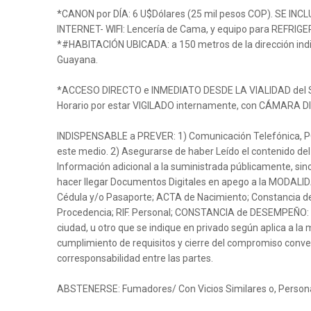
*CANON por DÍA: 6 U$Dólares (25 mil pesos COP). SE IN
INTERNET- WIFI: Lencería de Cama, y equipo para REFRIG
*#HABITACIÓN UBICADA: a 150 metros de la dirección indi
Guayana.
*ACCESO DIRECTO e INMEDIATO DESDE LA VIALIDAD del Se
Horario por estar VIGILADO internamente, con CÁMARA
INDISPENSABLE a PREVER: 1) Comunicación Telefónica,
este medio. 2) Asegurarse de haber Leído el contenido del
Información adicional a la suministrada públicamente, sino
hacer llegar Documentos Digitales en apego a la MODALID
Cédula y/o Pasaporte; ACTA de Nacimiento; Constancia de
Procedencia; RIF. Personal; CONSTANCIA de DESEMPEÑO: L
ciudad, u otro que se indique en privado según aplica a la
cumplimiento de requisitos y cierre del compromiso conven
corresponsabilidad entre las partes.
ABSTENERSE: Fumadores/ Con Vicios Similares o, Persona