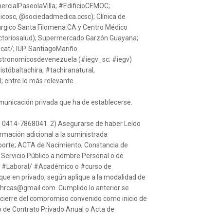
cialPaseolaVilla; #EdificioCEMOC;
nicosc, @sociedadmedica.ccsc); Clínica de
rúrgico Santa Filomena CA y Centro Médico
ctoriosalud); Supermercado Garzón Guayana;
at/; IUP. SantiagoMariño
stronomicosdevenezuela (#iegv_sc; #iegv)
stóbaltachira, #tachiranatural,
; entre lo más relevante.
municación privada que ha de establecerse.
 0414-7868041. 2) Asegurarse de haber Leído
ormación adicional a la suministrada
aporte; ACTA de Nacimiento; Constancia de
 Servicio Público a nombre Personal o de
: #Laboral/ #Académico o #curso de
dique en privado, según aplique a la modalidad de
 ohrcas@gmail.com. Cumplido lo anterior se
y cierre del compromiso convenido como inicio de
io de Contrato Privado Anual o Acta de